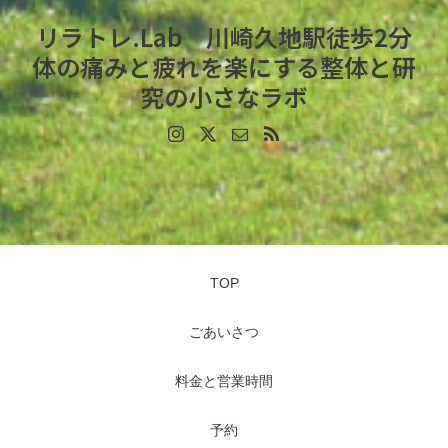
リラトレ.Lab 川崎久地駅徒歩2分
体の痛みと疲れを楽にする整体と研
究の小さなラボ
TOP
ごあいさつ
料金と営業時間
予約