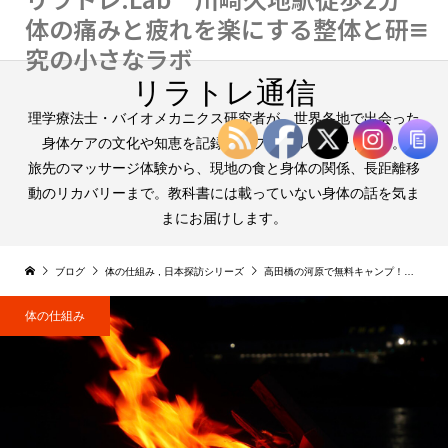
体の痛みと疲れを楽にする整体と研
究の小さなラボ
リラトレ通信
理学療法士・バイオメカニクス研究者が、世界各地で出会った
身体ケアの文化や知恵を記録するフィールドノートです。
旅先のマッサージ体験から、現地の食と身体の関係、長距離移
動のリカバリーまで。教科書には載っていない身体の話を気ま
まにお届けします。
ブログ
体の仕組み
,
日本探訪シリーズ
高田橋の河原で無料キャンプ！焚き火と「1/fゆらぎ」の不思議な関係でリラックス効果
体の仕組み