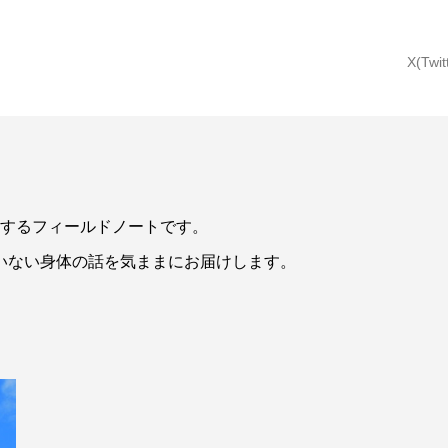
X(Twit
するフィールドノートです。
いない身体の話を気ままにお届けします。