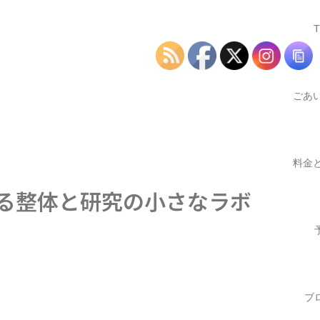
ごあ
つ
料金
する整体と研究の小さなラボ
業時
ブ