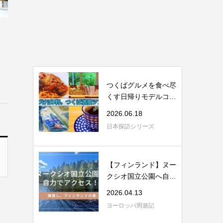
つくばグルメを食べ尽
くす日帰りモデルコー
ス｜JAXA・舟...
2026.06.18
日本探訪シリーズ
【フィンランド】ヌー
クシオ国立公園へ自力
アクセス｜理...
2026.04.13
ヨーロッパ周遊記