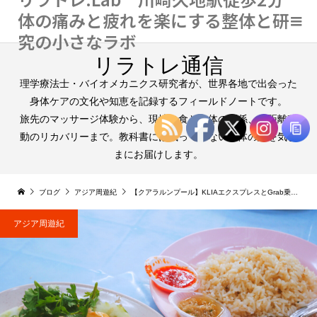
体の痛みと疲れを楽にする整体と研
究の小さなラボ
リラトレ通信
理学療法士・バイオメカニクス研究者が、世界各地で出会った
身体ケアの文化や知恵を記録するフィールドノートです。
旅先のマッサージ体験から、現地の食と身体の関係、長距離移
動のリカバリーまで。教科書には載っていない身体の話を気ま
まにお届けします。
ブログ
アジア周遊紀
【クアラルンプール】KLIAエクスプレスとGrab乗り場 | マッサージを楽しむ観光プラン！トランジットで大満足
アジア周遊紀