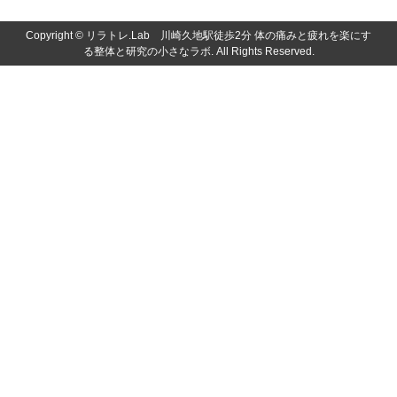
Copyright ©
リラトレ.Lab 川崎久地駅徒歩2分 体の痛みと疲れを楽にす
る整体と研究の小さなラボ. All Rights Reserved.