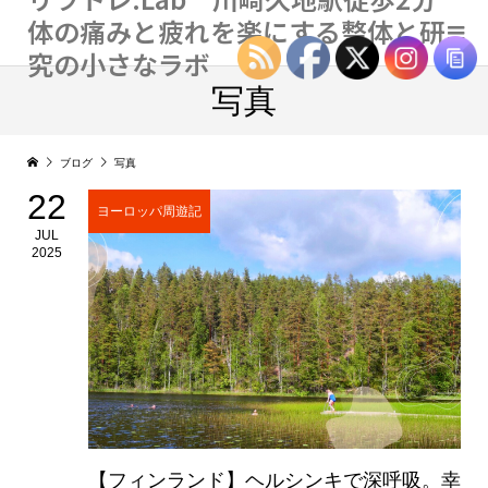
体の痛みと疲れを楽にする整体と研
究の小さなラボ
写真
ブログ
写真
22
ヨーロッパ周遊記
JUL
2025
【フィンランド】ヘルシンキで深呼吸。幸