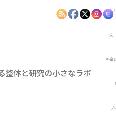
ごあ
つ
料金
する整体と研究の小さなラボ
業時
ブ