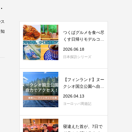
留
やス
存知
つくばグルメを食べ尽
くす日帰りモデルコー
ス｜JAXA・舟...
2026.06.18
日本探訪シリーズ
【フィンランド】ヌー
クシオ国立公園へ自力
アクセス｜理...
2026.04.13
ヨーロッパ周遊記
寝違えた首が、7日で