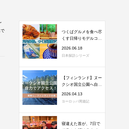
ん
んで
つくばグルメを食べ尽
くす日帰りモデルコー
ス｜JAXA・舟...
2026.06.18
日本探訪シリーズ
【フィンランド】ヌー
クシオ国立公園へ自力
アクセス｜理...
2026.04.13
ヨーロッパ周遊記
寝違えた首が、7日で