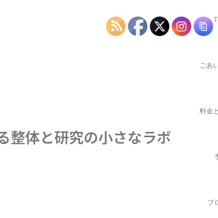
ごあ
つ
料金
する整体と研究の小さなラボ
業時
ブ