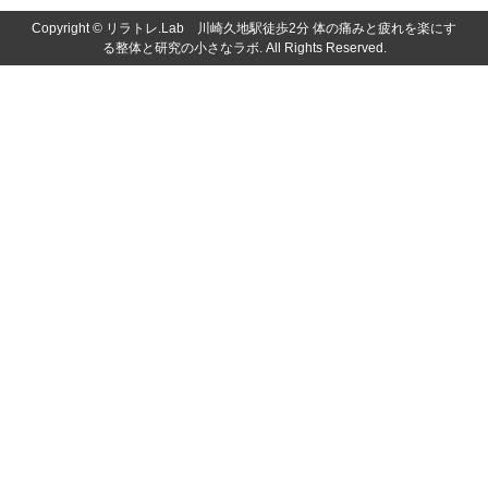
Copyright ©
リラトレ.Lab 川崎久地駅徒歩2分 体の痛みと疲れを楽にす
る整体と研究の小さなラボ. All Rights Reserved.