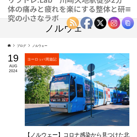
体の痛みと疲れを楽にする整体と研
究の小さなラボ
ノルウェー
ブログ
ノルウェー
19
ヨーロッパ周遊記
AUG
2024
【ノルウェー】コロナ感染から見つけた北