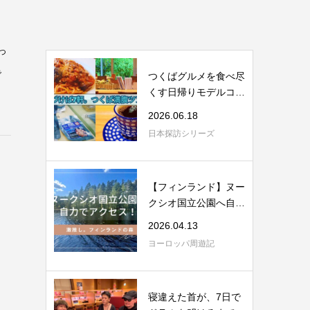
っ
で
つくばグルメを食べ尽
くす日帰りモデルコー
ス｜JAXA・舟...
2026.06.18
日本探訪シリーズ
【フィンランド】ヌー
クシオ国立公園へ自力
アクセス｜理...
2026.04.13
ヨーロッパ周遊記
寝違えた首が、7日で