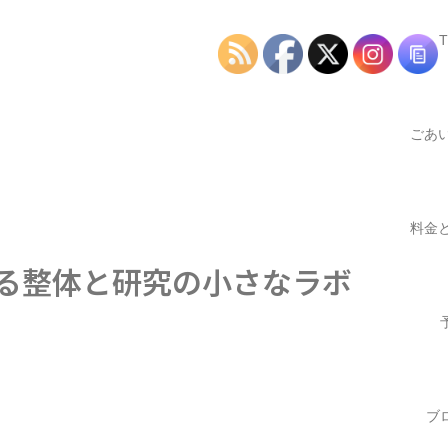
ごあ
つ
料金
する整体と研究の小さなラボ
業時
ブ